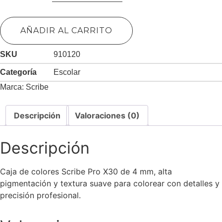
PRO
X30
COLORES
4MM
AÑADIR AL CARRITO
cantidad
SKU
910120
Categoría
Escolar
Marca:
Scribe
Descripción
Valoraciones (0)
Descripción
Caja de colores Scribe Pro X30 de 4 mm, alta
pigmentación y textura suave para colorear con detalles y
precisión profesional.