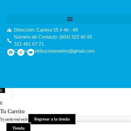
DIrección: Carrera 55 # 46 - 49
Número de Contacto: (604) 322 40 95
321 461 67 21
Correo: distribucioneselrio@gmail.com
0
0
Tu Carrito
Regresar a la tienda
Tu carrito está vacío
Tienda