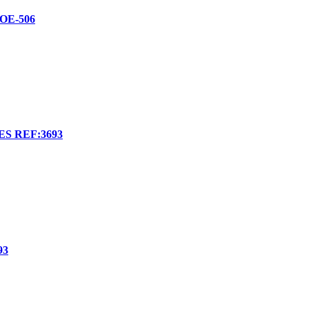
E-506
S REF:3693
93