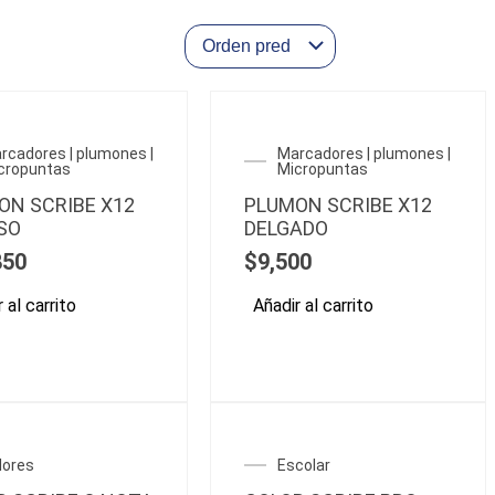
rcadores | plumones |
Marcadores | plumones |
cropuntas
Micropuntas
ON SCRIBE X12
PLUMON SCRIBE X12
SO
DELGADO
850
$
9,500
 al carrito
Añadir al carrito
lores
Escolar