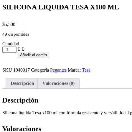
SILICONA LIQUIDA TESA X100 ML
$
5,500
49 disponibles
Cantidad
SILICONA
LIQUIDA
Añadir al carrito
TESA
X100
ML
SKU
1040017
Categoría
Pegantes
Marca:
Tesa
cantidad
Descripción
Valoraciones (0)
Descripción
Silicona líquida Tesa x100 ml con fórmula resistente y versátil. Ideal p
Valoraciones