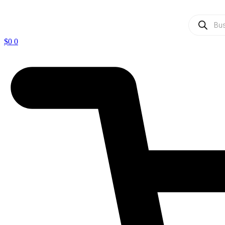
Ir
al
Búsqueda
contenido
de
productos
$
0
0