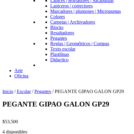
Lapices | Borradores | Sacapuntas
Lapiceros | correctores
Marcadores | plumones | Micropuntas
Colores
Carpetas | Archivadores
Blocks
Resaltadores
Pegantes
Reglas | Geométricos | Compas
Texto escolar
Plastilinas
Didactico
Arte
Oficina
Inicio
/
Escolar
/
Pegantes
/ PEGANTE GIPAO GALON GP29
PEGANTE GIPAO GALON GP29
$
53,500
4 disponibles