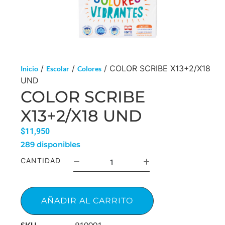
/
/
/ COLOR SCRIBE X13+2/X18
Inicio
Escolar
Colores
UND
COLOR SCRIBE
X13+2/X18 UND
$
11,950
289 disponibles
CANTIDAD
AÑADIR AL CARRITO
SKU
910001