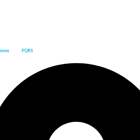
iones
PQRS