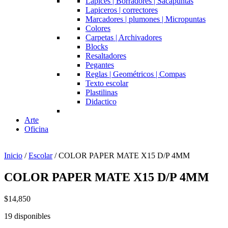
Lapices | Borradores | Sacapuntas
Lapiceros | correctores
Marcadores | plumones | Micropuntas
Colores
Carpetas | Archivadores
Blocks
Resaltadores
Pegantes
Reglas | Geométricos | Compas
Texto escolar
Plastilinas
Didactico
Arte
Oficina
Inicio
/
Escolar
/ COLOR PAPER MATE X15 D/P 4MM
COLOR PAPER MATE X15 D/P 4MM
$
14,850
19 disponibles