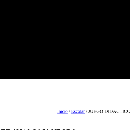
Tienda
Escolar
Arte
Ofic
Inicio
/
Escolar
/ JUEGO DIDACTIC