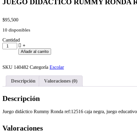
JUEGO DIDACTICO RUMMY RONDA RE
$
95,500
10 disponibles
Cantidad
JUEGO
DIDACTICO
Añadir al carrito
RUMMY
RONDA
REF:12516
SKU
140482
Categoría
Escolar
CAJA
NEGRA
Descripción
Valoraciones (0)
cantidad
Descripción
Juego didáctico Rummy Ronda ref:12516 caja negra, juego educativo pa
Valoraciones