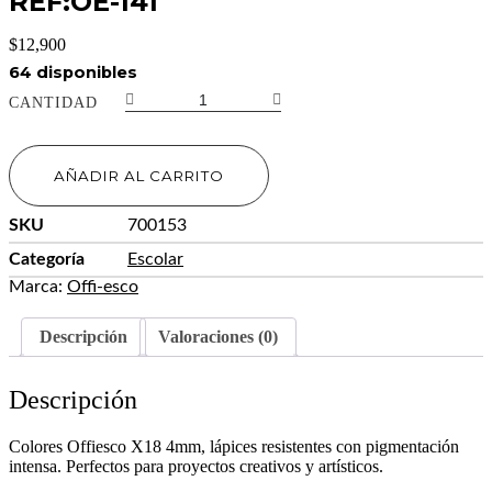
REF:OE-141
$
12,900
64 disponibles
COLOR
CANTIDAD
OFFIESCO
X18
4MM
AÑADIR AL CARRITO
REF:OE-
141
cantidad
SKU
700153
Categoría
Escolar
Marca:
Offi-esco
Descripción
Valoraciones (0)
Descripción
Colores Offiesco X18 4mm, lápices resistentes con pigmentación
intensa. Perfectos para proyectos creativos y artísticos.