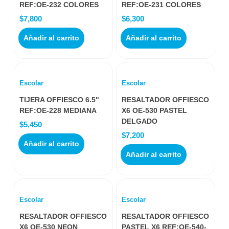
REF:OE-232 COLORES
REF:OE-231 COLORES
$
7,800
$
6,300
Añadir al carrito
Añadir al carrito
Escolar
Escolar
TIJERA OFFIESCO 6.5"
RESALTADOR OFFIESCO
REF:OE-228 MEDIANA
X6 OE-530 PASTEL
DELGADO
$
5,450
$
7,200
Añadir al carrito
Añadir al carrito
Escolar
Escolar
RESALTADOR OFFIESCO
RESALTADOR OFFIESCO
X6 OE-530 NEON
PASTEL X6 REF:OE-540-