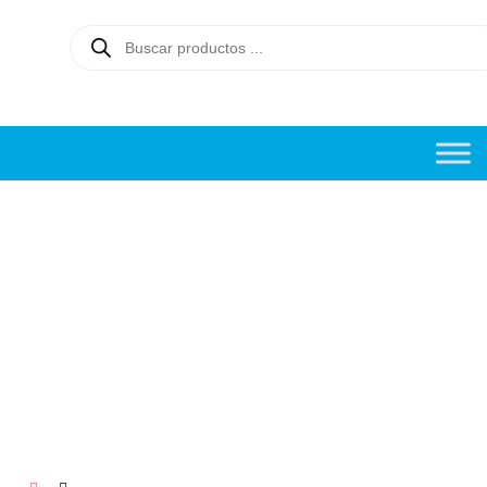
Offi-esco