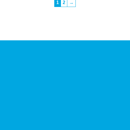
1
2
→