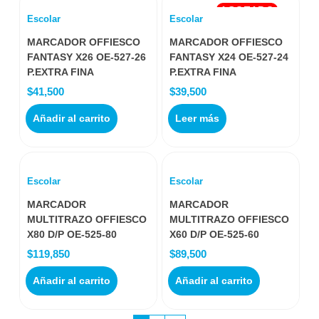
AGOTADO
Escolar
Escolar
MARCADOR OFFIESCO
MARCADOR OFFIESCO
FANTASY X26 OE-527-26
FANTASY X24 OE-527-24
P.EXTRA FINA
P.EXTRA FINA
$
41,500
$
39,500
Añadir al carrito
Leer más
Escolar
Escolar
MARCADOR
MARCADOR
MULTITRAZO OFFIESCO
MULTITRAZO OFFIESCO
X80 D/P OE-525-80
X60 D/P OE-525-60
$
119,850
$
89,500
Añadir al carrito
Añadir al carrito