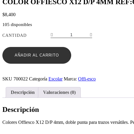
COLOR OFFIESCO X12 D/P 4MM REF:
$
8,400
105 disponibles
COLOR
CANTIDAD
OFFIESCO
X12
D/P
AÑADIR AL CARRITO
4MM
REF:OE-
142
cantidad
SKU
700022
Categoría
Escolar
Marca:
Offi-esco
Descripción
Valoraciones (0)
Descripción
Colores Offiesco X12 D/P 4mm, doble punta para trazos versátiles. Perf