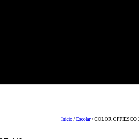
Tienda
Escolar
Arte
Ofic
Inicio
/
Escolar
/ COLOR OFFIESCO 