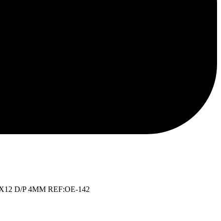
ina
X12 D/P 4MM REF:OE-142