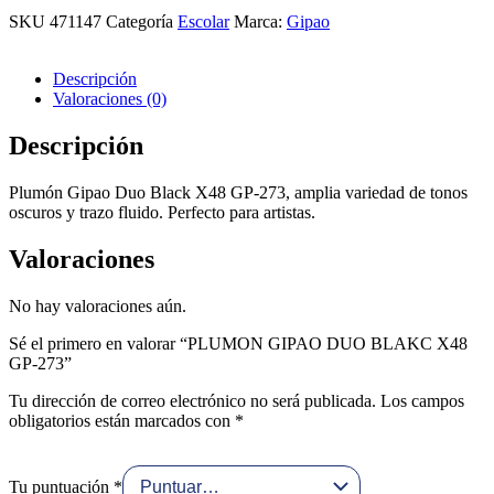
BLAKC
SKU
471147
Categoría
Escolar
Marca:
Gipao
X48
GP-
273
Descripción
cantidad
Valoraciones (0)
Descripción
Plumón Gipao Duo Black X48 GP-273, amplia variedad de tonos
oscuros y trazo fluido. Perfecto para artistas.
Valoraciones
No hay valoraciones aún.
Sé el primero en valorar “PLUMON GIPAO DUO BLAKC X48
GP-273”
Tu dirección de correo electrónico no será publicada.
Los campos
obligatorios están marcados con
*
Tu puntuación
*