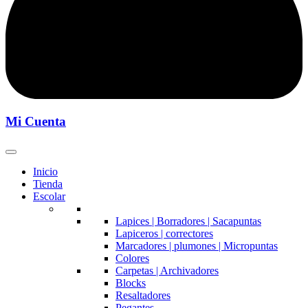
Mi Cuenta
Inicio
Tienda
Escolar
Lapices | Borradores | Sacapuntas
Lapiceros | correctores
Marcadores | plumones | Micropuntas
Colores
Carpetas | Archivadores
Blocks
Resaltadores
Pegantes