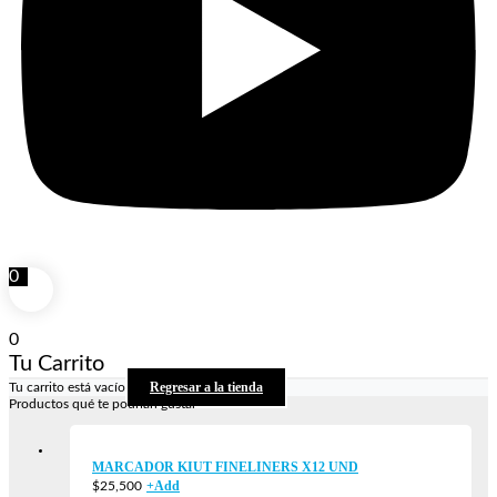
0
0
Tu Carrito
Regresar a la tienda
Tu carrito está vacío
Productos qué te podrían gustar
MARCADOR KIUT FINELINERS X12 UND
+
Add
$
25,500