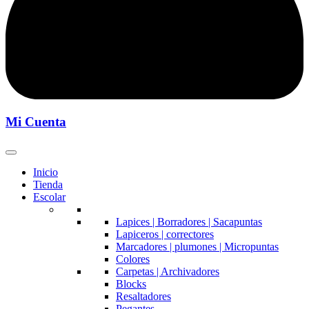
Mi Cuenta
Inicio
Tienda
Escolar
Lapices | Borradores | Sacapuntas
Lapiceros | correctores
Marcadores | plumones | Micropuntas
Colores
Carpetas | Archivadores
Blocks
Resaltadores
Pegantes