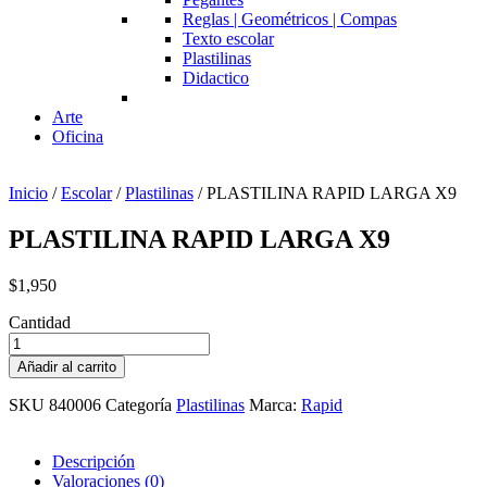
Reglas | Geométricos | Compas
Texto escolar
Plastilinas
Didactico
Arte
Oficina
Inicio
/
Escolar
/
Plastilinas
/ PLASTILINA RAPID LARGA X9
PLASTILINA RAPID LARGA X9
$
1,950
Cantidad
PLASTILINA
RAPID
Añadir al carrito
LARGA
X9
SKU
840006
Categoría
Plastilinas
Marca:
Rapid
cantidad
Descripción
Valoraciones (0)