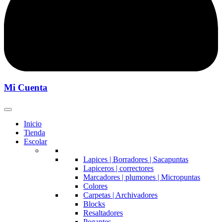
Mi Cuenta
Inicio
Tienda
Escolar
Lapices | Borradores | Sacapuntas
Lapiceros | correctores
Marcadores | plumones | Micropuntas
Colores
Carpetas | Archivadores
Blocks
Resaltadores
Pegantes