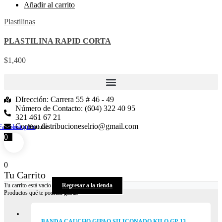
Añadir al carrito
Plastilinas
PLASTILINA RAPID CORTA
$
1,400
DIrección: Carrera 55 # 46 - 49
Número de Contacto: (604) 322 40 95
321 461 67 21
Correo: distribucioneselrio@gmail.com
Facebook
Instagram
Youtube
0
0
Tu Carrito
Tu carrito está vacío
Regresar a la tienda
Productos qué te podrían gustar
BANDA CAUCHO GIPAO SILICONADO KILO GP-13