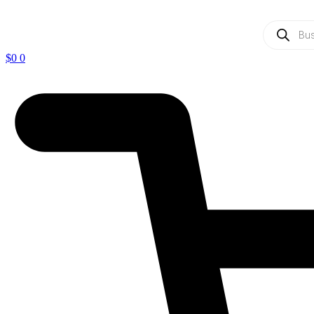
Ir
al
Búsqueda
contenido
de
productos
$
0
0