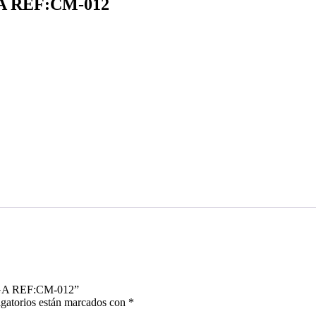
A REF:CM-012
RGA REF:CM-012”
gatorios están marcados con
*