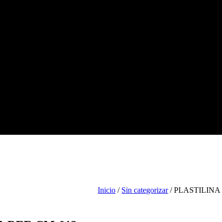
Tienda
Escolar
Arte
Ofic
Inicio
/
Sin categorizar
/ PLASTILINA