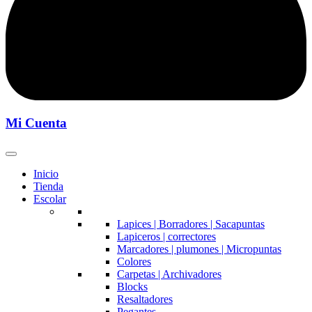
Mi Cuenta
Inicio
Tienda
Escolar
Lapices | Borradores | Sacapuntas
Lapiceros | correctores
Marcadores | plumones | Micropuntas
Colores
Carpetas | Archivadores
Blocks
Resaltadores
Pegantes