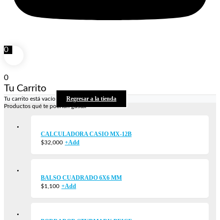
0
0
Tu Carrito
Regresar a la tienda
Tu carrito está vacío
Productos qué te podrían gustar
CALCULADORA CASIO MX-12B
+
Add
$
32,000
BALSO CUADRADO 6X6 MM
+
Add
$
1,100