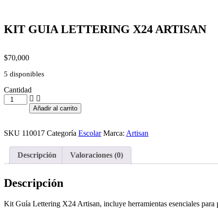
KIT GUIA LETTERING X24 ARTISAN
$
70,000
5 disponibles
Cantidad
KIT
GUIA
Añadir al carrito
LETTERING
X24
ARTISAN
SKU
110017
Categoría
Escolar
Marca:
Artisan
cantidad
Descripción
Valoraciones (0)
Descripción
Kit Guía Lettering X24 Artisan, incluye herramientas esenciales para pr