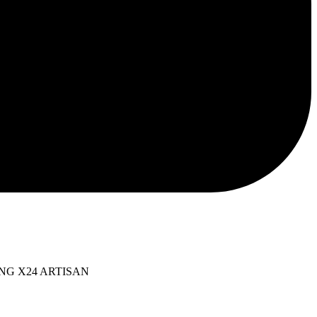
ina
ING X24 ARTISAN