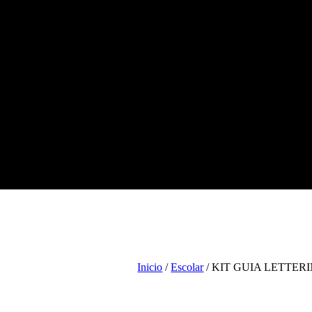
Tienda
Escolar
Arte
Ofic
Inicio
/
Escolar
/ KIT GUIA LETTER