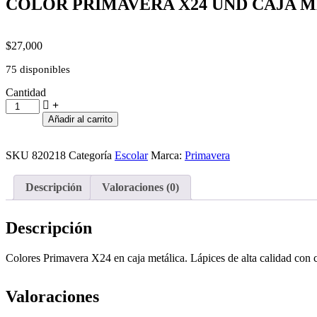
COLOR PRIMAVERA X24 UND CAJA M
$
27,000
75 disponibles
Cantidad
COLOR
PRIMAVERA
Añadir al carrito
X24
UND
CAJA
SKU
820218
Categoría
Escolar
Marca:
Primavera
METALICA
REF:3991
Descripción
Valoraciones (0)
cantidad
Descripción
Colores Primavera X24 en caja metálica. Lápices de alta calidad con co
Valoraciones