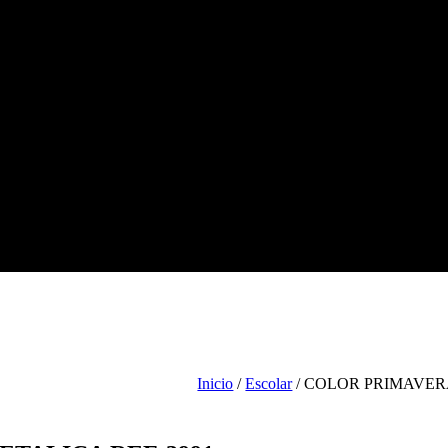
Tienda
Escolar
Arte
Ofic
Inicio
/
Escolar
/ COLOR PRIMAVERA