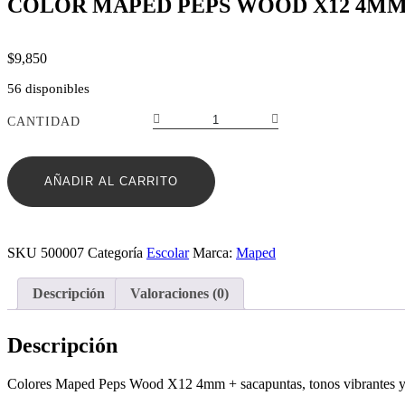
COLOR MAPED PEPS WOOD X12 4MM
$
9,850
56 disponibles
COLOR
CANTIDAD
MAPED
PEPS
WOOD
AÑADIR AL CARRITO
X12
4MM
LAPIZ+
SACAPUNTA
cantidad
SKU
500007
Categoría
Escolar
Marca:
Maped
Descripción
Valoraciones (0)
Descripción
Colores Maped Peps Wood X12 4mm + sacapuntas, tonos vibrantes y min