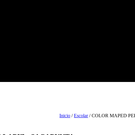
Tienda
Escolar
Arte
Ofic
Inicio
/
Escolar
/ COLOR MAPED PE