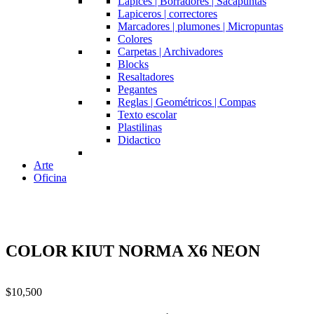
Lapices | Borradores | Sacapuntas
Lapiceros | correctores
Marcadores | plumones | Micropuntas
Colores
Carpetas | Archivadores
Blocks
Resaltadores
Pegantes
Reglas | Geométricos | Compas
Texto escolar
Plastilinas
Didactico
Arte
Oficina
COLOR KIUT NORMA X6 NEON
$
10,500