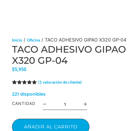
/
/ TACO ADHESIVO GIPAO X320 GP-04
Inicio
Oficina
TACO ADHESIVO GIPAO
X320 GP-04
$
5,950
(
1
valoración de cliente)
Valorado
1
con
5.00
de
221 disponibles
5 en base
a
valoración
CANTIDAD
de un
cliente
AÑADIR AL CARRITO