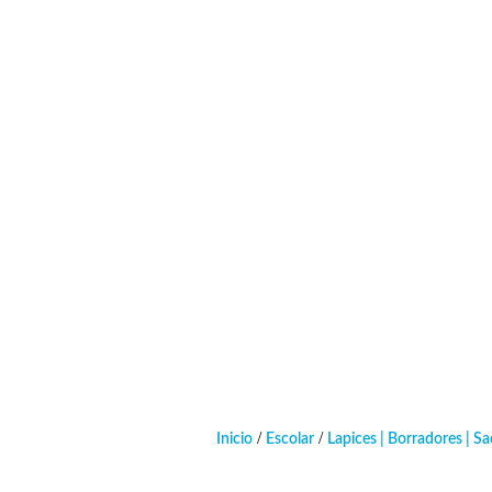
Tienda
Escolar
Arte
Ofic
/
/
Inicio
Escolar
Lapices | Borradores | S