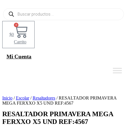
Ir
al
Búsqueda
contenido
de
productos
0
$
0
Carrito
Mi Cuenta
Inicio
/
Escolar
/
Resaltadores
/ RESALTADOR PRIMAVERA
MEGA FERXXO X5 UND REF:4567
RESALTADOR PRIMAVERA MEGA
FERXXO X5 UND REF:4567