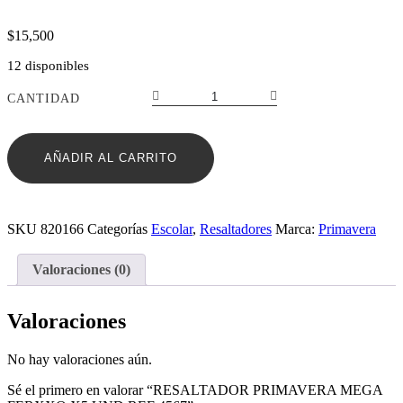
$
15,500
12 disponibles
RESALTADOR
CANTIDAD
PRIMAVERA
MEGA
FERXXO
AÑADIR AL CARRITO
X5
UND
REF:4567
cantidad
SKU
820166
Categorías
Escolar
,
Resaltadores
Marca:
Primavera
Valoraciones (0)
Valoraciones
No hay valoraciones aún.
Sé el primero en valorar “RESALTADOR PRIMAVERA MEGA