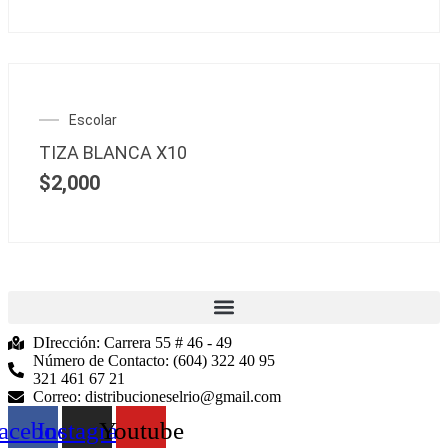
Escolar
TIZA BLANCA X10
$
2,000
DIrección: Carrera 55 # 46 - 49
Número de Contacto: (604) 322 40 95
321 461 67 21
Correo: distribucioneselrio@gmail.com
acebook
Instagram
Youtube