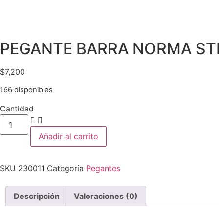
PEGANTE BARRA NORMA STI
$
7,200
166 disponibles
Cantidad
PEGANTE
BARRA
NORMA
Añadir al carrito
STICK
X40
GRA
cantidad
SKU
230011
Categoría
Pegantes
Descripción
Valoraciones (0)