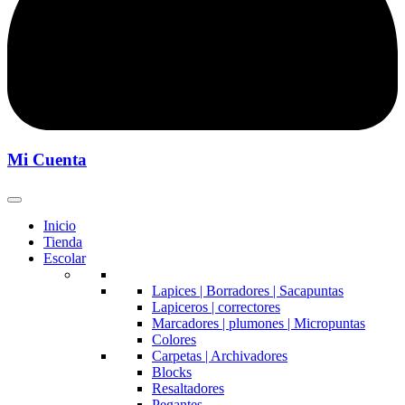
Mi Cuenta
Inicio
Tienda
Escolar
Lapices | Borradores | Sacapuntas
Lapiceros | correctores
Marcadores | plumones | Micropuntas
Colores
Carpetas | Archivadores
Blocks
Resaltadores
Pegantes