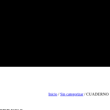
Tienda
Escolar
Arte
Ofic
Inicio
/
Sin categorizar
/ CUADERNO 