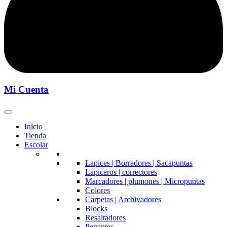
Mi Cuenta
Inicio
Tienda
Escolar
Lapices | Borradores | Sacapuntas
Lapiceros | correctores
Marcadores | plumones | Micropuntas
Colores
Carpetas | Archivadores
Blocks
Resaltadores
Pegantes