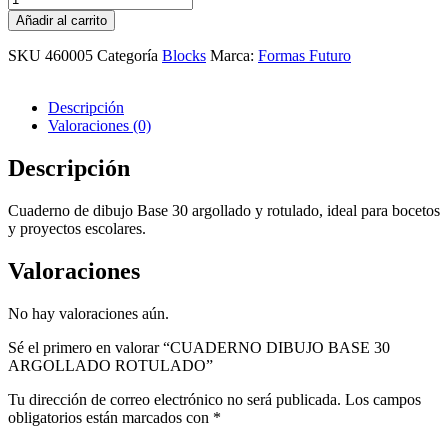
DIBUJO
Añadir al carrito
BASE
30
SKU
460005
Categoría
Blocks
Marca:
Formas Futuro
ARGOLLADO
ROTULADO
cantidad
Descripción
Valoraciones (0)
Descripción
Cuaderno de dibujo Base 30 argollado y rotulado, ideal para bocetos
y proyectos escolares.
Valoraciones
No hay valoraciones aún.
Sé el primero en valorar “CUADERNO DIBUJO BASE 30
ARGOLLADO ROTULADO”
Tu dirección de correo electrónico no será publicada.
Los campos
obligatorios están marcados con
*