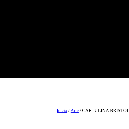
Tienda
Escolar
Arte
Ofic
Inicio
/
Arte
/ CARTULINA BRISTOL