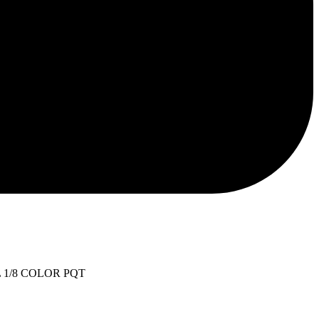
ina
 1/8 COLOR PQT