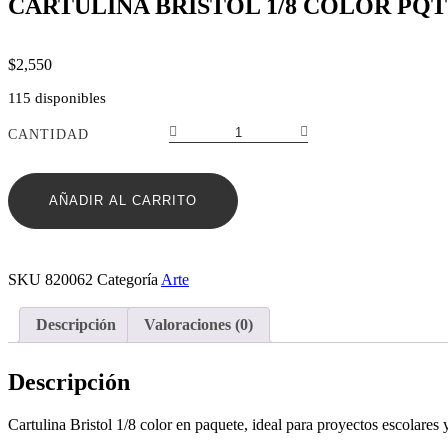
CARTULINA BRISTOL 1/8 COLOR PQT
$
2,550
115 disponibles
CARTULINA
CANTIDAD
BRISTOL
1/8
COLOR
AÑADIR AL CARRITO
PQT
cantidad
SKU
820062
Categoría
Arte
Descripción
Valoraciones (0)
Descripción
Cartulina Bristol 1/8 color en paquete, ideal para proyectos escolares y