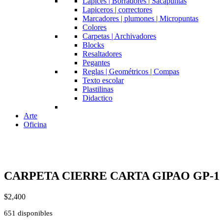
Lapices | Borradores | Sacapuntas
Lapiceros | correctores
Marcadores | plumones | Micropuntas
Colores
Carpetas | Archivadores
Blocks
Resaltadores
Pegantes
Reglas | Geométricos | Compas
Texto escolar
Plastilinas
Didactico
Arte
Oficina
CARPETA CIERRE CARTA GIPAO GP-1
$
2,400
651 disponibles