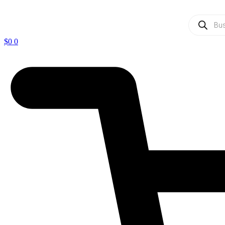
Ir
al
Búsqueda
contenido
de
productos
$
0
0