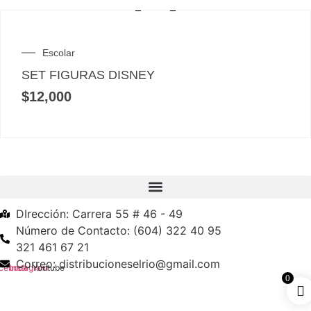
Escolar
SET FIGURAS DISNEY
$
12,000
DIrección: Carrera 55 # 46 - 49
Número de Contacto: (604) 322 40 95
321 461 67 21
Correo: distribucioneselrio@gmail.com
cebook
Instagram
Youtube
0