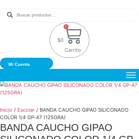
Ir
al
Búsqueda
de
contenido
productos
0
$
0
Carrito
Mi Cuenta
Inicio
/
Escolar
/ BANDA CAUCHO GIPAO SILICONADO
COLOR 1/4 GP-47 (125GRA)
BANDA CAUCHO GIPAO